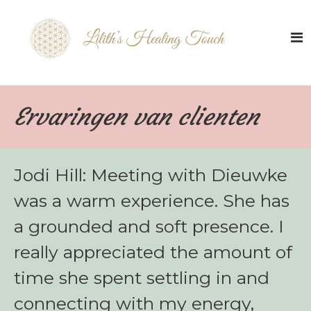
Skip
Lilith's
to
Healing
Touch
content
De-
armouring
sessies
Ervaringen van clienten
Jodi Hill: Meeting with Dieuwke
was a warm experience. She has
a grounded and soft presence. I
really appreciated the amount of
time she spent settling in and
connecting with my energy,