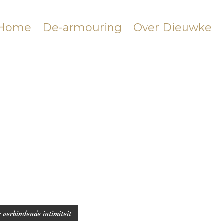
Home
De-armouring
Over Dieuwke
 verbindende intimiteit